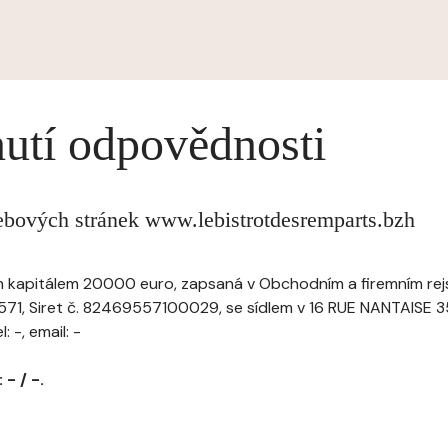
utí odpovědnosti
ebových stránek www.lebistrotdesremparts.bzh
ím kapitálem 20000 euro, zapsaná v Obchodním a firemním rejs
71, Siret č. 82469557100029, se sídlem v 16 RUE NANTAISE 
 -, email: -
- / -.