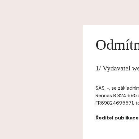
Odmítn
1/ Vydavatel w
SAS, -, se základn
Rennes B 824 695 5
FR69824695571, tel:
Ředitel publikace: 