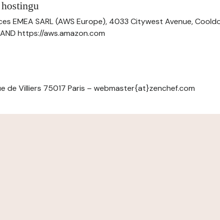
 hostingu
ces EMEA SARL (AWS Europe), 4033 Citywest Avenue, Cool
ELAND https://aws.amazon.com
e de Villiers 75017 Paris – webmaster{at}zenchef.com