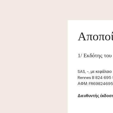
Αποποί
1/ Εκδότης του
SAS, -, με κεφάλαι
Rennes B 824 695 
ΑΦΜ: FR69824695571
Διευθυντής έκδοσης