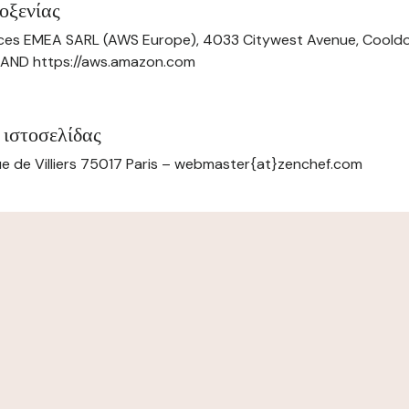
οξενίας
ces EMEA SARL (AWS Europe), 4033 Citywest Avenue, Cool
ELAND https://aws.amazon.com
 ιστοσελίδας
e de Villiers 75017 Paris – webmaster{at}zenchef.com